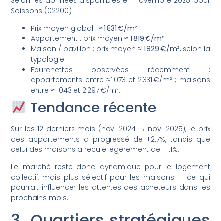
Selon les données disponibles en novembre 2025 pour
Soissons (02200) :
Prix moyen global :
≈ 1 831 €/m²
.
Appartement : prix moyen ≈
1 819 €/m²
.
Maison / pavillon : prix moyen ≈
1 829 €/m²
, selon la
typologie.
Fourchettes observées récemment :
appartements entre ≈ 1 073 et 2 331 €/m² ; maisons
entre ≈ 1 043 et 2 297 €/m².
Tendance récente
Sur les 12 derniers mois (nov. 2024 → nov. 2025), le prix
des appartements a progressé de +2.7%, tandis que
celui des maisons a reculé légèrement de –1.1%.
Le marché reste donc dynamique pour le logement
collectif, mais plus sélectif pour les maisons — ce qui
pourrait influencer les attentes des acheteurs dans les
prochains mois.
3. Quartiers stratégiques