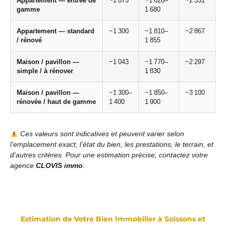
Appartement — entrée de
~1 073
~1 620–
~2 331
gamme
1 680
Appartement — standard
~1 300
~1 810–
~2 867
/ rénové
1 855
Maison / pavillon —
~1 043
~1 770–
~2 297
simple / à rénover
1 830
Maison / pavillon —
~1 300–
~1 850–
~3 100
rénovée / haut de gamme
1 400
1 900
Ces valeurs sont indicatives et peuvent varier selon
l’emplacement exact, l’état du bien, les prestations, le terrain, et
d’autres critères. Pour une estimation précise, contactez votre
agence
CLOVIS immo
.
Estimation de Votre Bien Immobilier à Soissons et