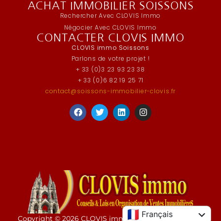
ACHAT IMMOBILIER SOISSONS
Rechercher Avec CLOVIS Immo
Négocier Avec CLOVIS Immo
CONTACTER CLOVIS IMMO
CLOVIS immo Soissons
Parlons de votre projet !
+ 33 (0)3 23 93 23 38
+ 33 (0)6 82 19 25 71
contact@soissons-immobilier-clovis.fr
English
Français
Copyright © 2026 CLOVIS immo | Conception : CINTU