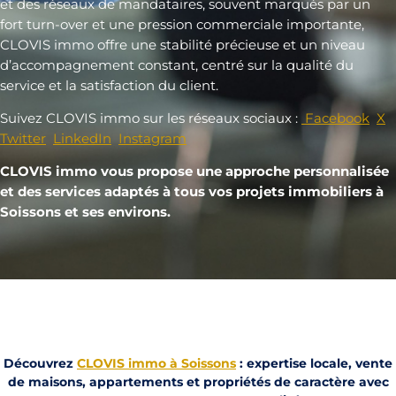
et des réseaux de mandataires, souvent marqués par un
fort turn-over et une pression commerciale importante,
CLOVIS immo offre une stabilité précieuse et un niveau
d’accompagnement constant, centré sur la qualité du
service et la satisfaction du client.
Suivez CLOVIS immo sur les réseaux sociaux :
Facebook
X
Twitter
LinkedIn
Instagram
CLOVIS immo vous propose une approche personnalisée
et des services adaptés à tous vos projets immobiliers à
Soissons et ses environs.
Découvrez
CLOVIS immo à Soissons
: expertise locale, vente
de maisons, appartements et propriétés de caractère avec