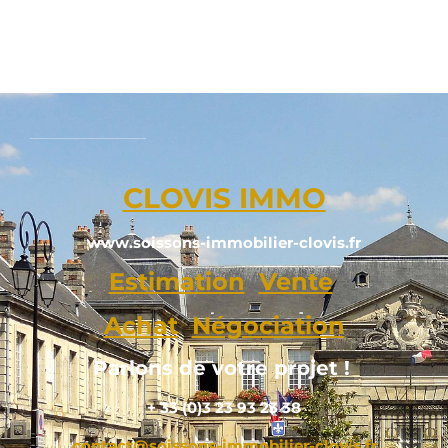
CLOVIS IMMO
www.soissons-immobilier-clovis.fr
Estimation
Vente
Achat
Négociation
Parlons de votre projet !
+ 33 (0)3 23 93 23 38
contact@soissons-immobilier-clovis.fr