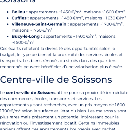
Belleu :
appartements ~1 450 €/m², maisons ~1 600 €/m²
Cuffies :
appartements ~1 480 €/m², maisons ~1 630 €/m²
Villeneuve-Saint-Germain :
appartements ~1 700 €/m²,
maisons ~1 750 €/m²
Bucy-le-Long :
appartements ~1 400 €/m², maisons
~1 500 €/m²
Ces écarts reflètent la diversité des opportunités selon le
budget, le type de bien et la proximité des services, écoles et
transports. Les biens rénovés ou situés dans des quartiers
recherchés peuvent bénéficier d’une valorisation plus élevée.
Centre-ville de Soissons
Le
centre-ville de Soissons
attire pour sa proximité immédiate
des commerces, écoles, transports et services. Les
appartements y sont recherchés, avec un prix moyen de 1 600–
1 700 €/m² selon la surface et l’état du bien. Les maisons y sont
plus rares mais présentent un potentiel intéressant pour la
rénovation ou l’investissement locatif. Certains immeubles
anciens offrent des appartements bourgeois avec cachet