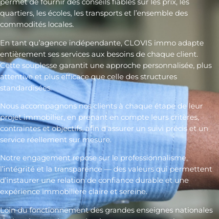
permet de fournir des conseils fiables sur les prix, les
quartiers, les écoles, les transports et l’ensemble des
commodités locales.
En tant qu’agence indépendante, CLOVIS immo adapte
entièrement ses services aux besoins de chaque client.
Cette souplesse garantit une approche personnalisée, plus
attentive et plus efficace que celle des structures
standardisées.
Nous accompagnons nos clients à chaque étape de leur
projet immobilier, en prenant en compte leurs critères,
contraintes et objectifs, afin d’assurer un suivi précis et un
service réellement sur mesure.
Notre engagement repose sur le professionnalisme,
l’intégrité et la transparence — des valeurs qui permettent
d’instaurer une relation de confiance durable et une
expérience immobilière claire et sereine.
Loin du fonctionnement des grandes enseignes nationales