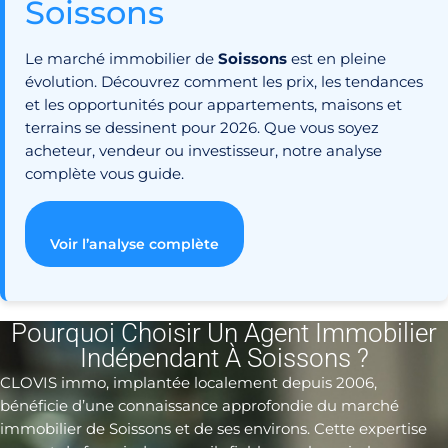
Soissons
Le marché immobilier de
Soissons
est en pleine
évolution. Découvrez comment les prix, les tendances
et les opportunités pour appartements, maisons et
terrains se dessinent pour 2026. Que vous soyez
acheteur, vendeur ou investisseur, notre analyse
complète vous guide.
Voir l’analyse complète
Pourquoi Choisir Un Agent Immobilier
Indépendant À Soissons ?
CLOVIS immo, implantée localement depuis 2006,
bénéficie d’une connaissance approfondie du marché
immobilier de Soissons et de ses environs. Cette expertise